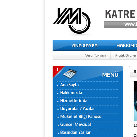
ANA SAYFA
HAKKIMI
Vergi Takvimi
Pratik Bilgiler
S
Ana Sayfa
Hakkımızda
Hizmetlerimiz
Duyurular / Yazılar
Mükellef Bilgi Panosu
Güncel Mevzuat
1
Basından Yazılar
O