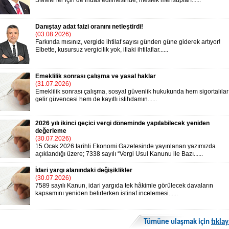
SMMM’ler için de ihdas edilmesinde, meslek mensupları......
Danıştay adat faizi oranını netleştirdi!
(03.08.2026)
Farkında mısınız, vergide ihtilaf sayısı günden güne giderek artıyor!
Elbette, kusursuz vergicilik yok, illaki ihtilaflar......
Emeklilik sonrası çalışma ve yasal haklar
(31.07.2026)
Emeklilik sonrası çalışma, sosyal güvenlik hukukunda hem sigortalılar
gelir güvencesi hem de kayıtlı istihdamın......
2026 yılı ikinci geçici vergi döneminde yapılabilecek yeniden
değerleme
(30.07.2026)
15 Ocak 2026 tarihli Ekonomi Gazetesinde yayınlanan yazımızda
açıklandığı üzere; 7338 sayılı “Vergi Usul Kanunu ile Bazı......
İdari yargı alanındaki değişiklikler
(30.07.2026)
7589 sayılı Kanun, idari yargıda tek hâkimle görülecek davaların
kapsamını yeniden belirlerken istinaf incelemesi......
Tümüne ulaşmak için
tıklay