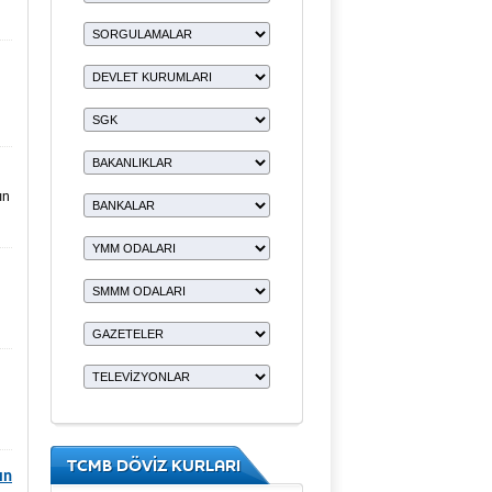
ın
TCMB DÖVİZ KURLARI
ın