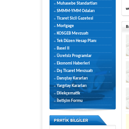
Muhasebe Standartları
w
SMMM-YMM Odaları
Ticaret Sicil Gazetesi
B
Mortgage
KOSGEB Mevzuatı
Tek Düzen Hesap Planı
Basel II
Ücretsiz Programlar
Ekonomi Haberleri
Dış Ticaret Mevzuatı
Danıştay Kararları
Yargıtay Kararları
Dilekçematik
İletişim Formu
PRATİK BİLGİLER