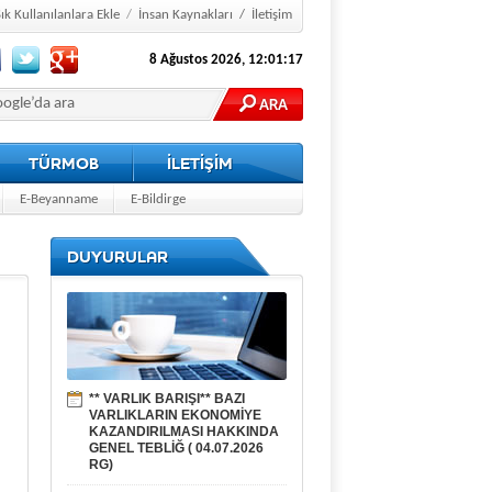
ık Kullanılanlara Ekle
/
İnsan Kaynakları
/
İletişim
8 Ağustos 2026, 12:01:18
TÜRMOB
İLETİŞİM
E-Beyanname
E-Bildirge
DUYURULAR
K
** VARLIK BARIŞI** BAZI
VARLIKLARIN EKONOMİYE
KAZANDIRILMASI HAKKINDA
GENEL TEBLİĞ ( 04.07.2026
RG)