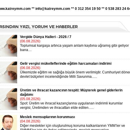
ww.katreymm.com ** info@katreymm.com ** 0 312 354 19 50 ** 0 538 283 24 6
ASINDAN YAZI, YORUM VE HABERLER
Vergide Dünya Halleri - 2026 / 7
(06.08.2026)
Toplumsal kargaşa artınca yaşam anlam kaybına uğramış gibi geliyor
bana....
Gelir vergisi mükelleflerinde eğitim harcamaları indirimi
(06.08.2026)
Ülkemizde eğitim ve sağlığa büyük önem verilmiştir. Cumhuriyet döne
devlet bütçeleri incelendiğinde Milli Savunma......
Üretim ve ihracat kazancının tespiti: Müşterek genel giderlerin
dağıtımı
(05.08.2026)
Spot: Üretim ve ihracat kazançlarına uygulanan indirimli kurumlar
vergisi, Üretimden ve ihracattan elde edilen......
Meslek mensuplarının korunması
(04.08.2026)
Diğer meslekler için oluşturulmuş koruma kalkanlarının YMM’ler ve