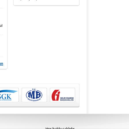
ul
ın