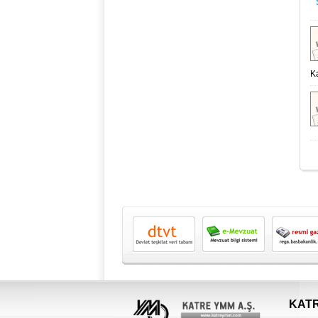
Ka
KATR