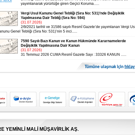
yayımlanarak yürürlüğe giren Geçici Koruma......
Vergi Usul Kanunu Genel Tebliği (Sıra No: 531)’nde Değişiklik
Yapılmasına Dair Tebliğ (Sıra No: 594)
(31.07.2026)
2/9/2021 tarihli ve 31586 sayılı Resmî Gazete’de yayımlanan Vergi Us
nunu Genel Tebliği (Sıra No: 531)’nin 5 inci......
7590 Sayılı Bazı Kanun ve Kanun Hükmünde Kararnamelerde
Değişiklik Yapılmasına Dair Kanun
(31.07.2026)
31 Temmuz 2026 CUMA Resmî Gazete Sayı : 33326 KANUN ......
Tümüne ulaşmak için
tıklay
E YEMİNLİ MALİ MÜŞAVİRLİK AŞ.