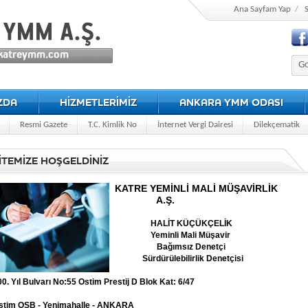
Ana Sayfam Yap
/
S
ZDA
HİZMETLERİMİZ
ANKARA YMM ODASI
Resmi Gazete
T.C. Kimlik No
İnternet Vergi Dairesi
Dilekçematik
İTEMİZE HOŞGELDİNİZ
KATRE YEMİNLİ MALİ MÜŞAVİRLİ
A.Ş.
HALİT KÜÇÜKÇELİK
Yeminli Mali Müşavir
Bağımsız Denetçi
Sürdürülebilirlik Denetçisi
00. Yıl Bulvarı No:55 Ostim Prestij D Blok Kat: 6/47
stim OSB - Yenimahalle - ANKARA