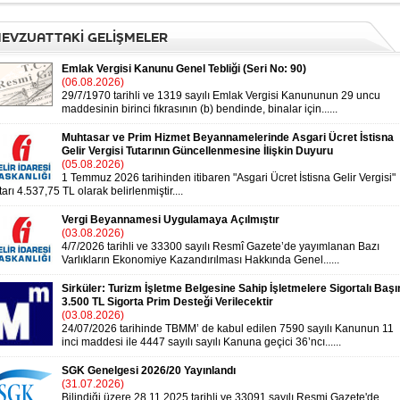
EVZUATTAKİ GELİŞMELER
Emlak Vergisi Kanunu Genel Tebliği (Seri No: 90)
(06.08.2026)
29/7/1970 tarihli ve 1319 sayılı Emlak Vergisi Kanununun 29 uncu
maddesinin birinci fıkrasının (b) bendinde, binalar için......
Muhtasar ve Prim Hizmet Beyannamelerinde Asgari Ücret İstisna
Gelir Vergisi Tutarının Güncellenmesine İlişkin Duyuru
(05.08.2026)
1 Temmuz 2026 tarihinden itibaren "Asgari Ücret İstisna Gelir Vergisi"
tarı 4.537,75 TL olarak belirlenmiştir....
Vergi Beyannamesi Uygulamaya Açılmıştır
(03.08.2026)
4/7/2026 tarihli ve 33300 sayılı Resmî Gazete’de yayımlanan Bazı
Varlıkların Ekonomiye Kazandırılması Hakkında Genel......
Sirküler: Turizm İşletme Belgesine Sahip İşletmelere Sigortalı Başı
3.500 TL Sigorta Prim Desteği Verilecektir
(03.08.2026)
24/07/2026 tarihinde TBMM’ de kabul edilen 7590 sayılı Kanunun 11
inci maddesi ile 4447 sayılı sayılı Kanuna geçici 36’ncı......
SGK Genelgesi 2026/20 Yayınlandı
(31.07.2026)
Bilindiği üzere 28.11.2025 tarihli ve 33091 sayılı Resmi Gazete'de